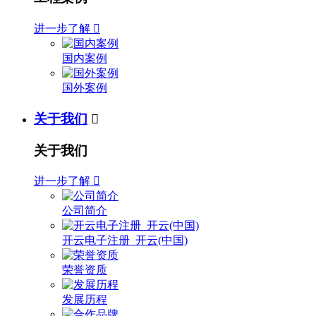
进一步了解

国内案例
国外案例
关于我们

关于我们
进一步了解

公司简介
开云电子注册_开云(中国)
荣誉资质
发展历程