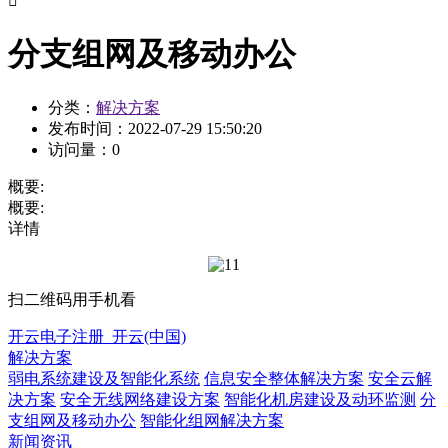

分支组网及移动办公
分类：
解决方案
发布时间：
2022-07-29 15:50:20
访问量：
0
概要:
概要:
详情
扫二维码用手机看
开云电子注册_开云(中国)
解决方案
弱电系统建设及智能化系统
信息安全整体解决方案
安全云解
决方案
安全无线网络建设方案
智能化机房建设及动环监测
分
支组网及移动办公
智能化组网解决方案
新闻资讯