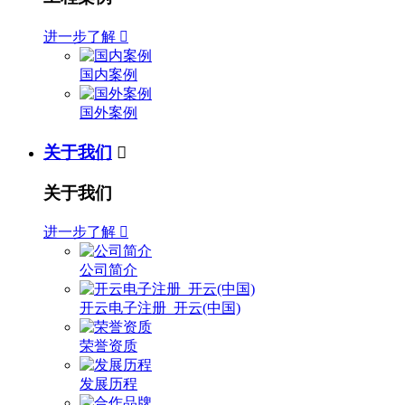
进一步了解

国内案例
国外案例
关于我们

关于我们
进一步了解

公司简介
开云电子注册_开云(中国)
荣誉资质
发展历程