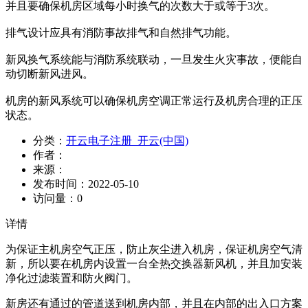
并且要确保机房区域每小时换气的次数大于或等于3次。
排气设计应具有消防事故排气和自然排气功能。
新风换气系统能与消防系统联动，一旦发生火灾事故，便能自
动切断新风进风。
机房的新风系统可以确保机房空调正常运行及机房合理的正压
状态。
分类：
开云电子注册_开云(中国)
作者：
来源：
发布时间：
2022-05-10
访问量：
0
详情
为保证主机房空气正压，防止灰尘进入机房，保证机房空气清
新，所以要在机房内设置一台全热交换器新风机，并且加安装
净化过滤装置和防火阀门。
新房还有通过的管道送到机房内部，并且在内部的出入口方案