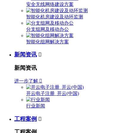
安全无线网络建设方案
智能化机房建设及动环监测
分支组网及移动办公
智能化组网解决方案
新闻资讯

新闻资讯
进一步了解

开云电子注册_开云(中国)
行业新闻
工程案例

工程案例