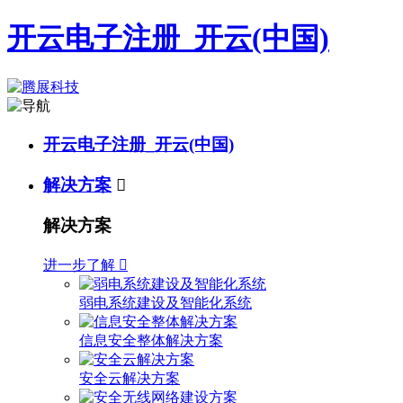
开云电子注册_开云(中国)
开云电子注册_开云(中国)
解决方案

解决方案
进一步了解

弱电系统建设及智能化系统
信息安全整体解决方案
安全云解决方案